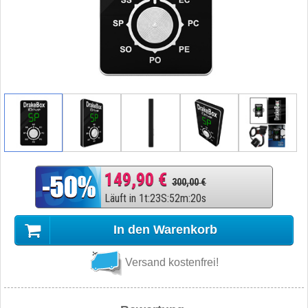
149,90 €
300,00 €
Läuft in
1
t
:
23
S
:
52
m
:
19
s
In den Warenkorb
Versand kostenfrei!