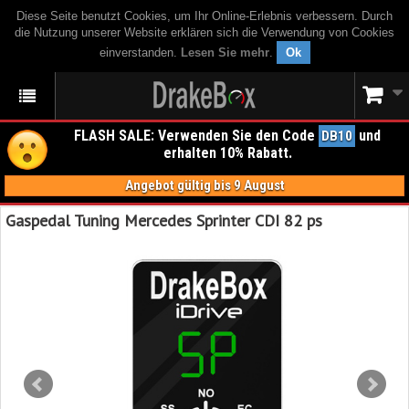
Diese Seite benutzt Cookies, um Ihr Online-Erlebnis verbessern. Durch
die Nutzung unserer Website erklären sich die Verwendung von Cookies
einverstanden.
Lesen Sie mehr
.
Ok
FLASH SALE: Verwenden Sie den Code
und
DB10
erhalten 10% Rabatt.
Angebot gültig bis 9 August
Gaspedal Tuning Mercedes Sprinter CDI 82 ps