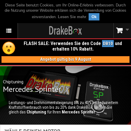
Diese Seite benutzt Cookies, um Ihr Online-Erlebnis verbessern. Durch
die Nutzung unserer Website erklären sich die Verwendung von Cookies
einverstanden.
Lesen Sie mehr
.
Ok
FLASH SALE: Verwenden Sie den Code
und
DB10
erhalten 10% Rabatt.
Angebot gültig bis 9 August
Chiptuning
Mercedes Sprinter
Leistungs- und Drehmomentsteigerung bis zu 40% bei reduziertem
Kraftstoffverbrauch von bis zu 20% dank DrakeBox; suchen Sie
gleich das
Chiptuning
für Ihren
Mercedes Sprinter
.