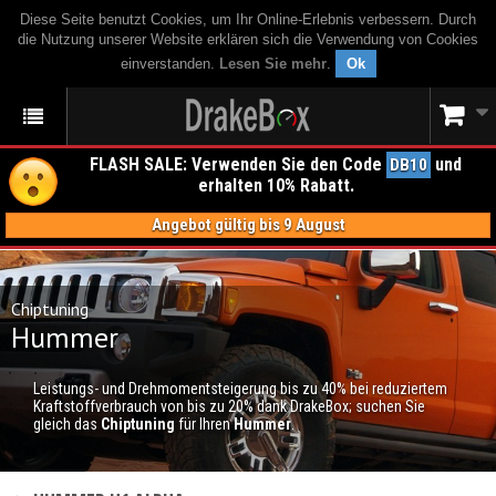
Diese Seite benutzt Cookies, um Ihr Online-Erlebnis verbessern. Durch
die Nutzung unserer Website erklären sich die Verwendung von Cookies
einverstanden.
Lesen Sie mehr
.
Ok
FLASH SALE: Verwenden Sie den Code
und
DB10
erhalten 10% Rabatt.
Angebot gültig bis 9 August
Chiptuning
Hummer
Leistungs- und Drehmomentsteigerung bis zu 40% bei reduziertem
Kraftstoffverbrauch von bis zu 20% dank DrakeBox; suchen Sie
gleich das
Chiptuning
für Ihren
Hummer
.
CHIPTUNING