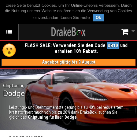
Diese Seite benutzt Cookies, um Ihr Online-Erlebnis verbessern. Durch
die Nutzung unserer Website erklären sich die Verwendung von Cookies
einverstanden.
Lesen Sie mehr
.
Ok
FLASH SALE: Verwenden Sie den Code
und
DB10
erhalten 10% Rabatt.
Angebot gültig bis 9 August
Chiptuning
Dodge
Leistungs- und Drehmomentsteigerung bis zu 40% bei reduziertem
Kraftstoffverbrauch von bis zu 20% dank DrakeBox; suchen Sie
gleich das
Chiptuning
für Ihren
Dodge
.
CHIPTUNING