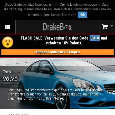
Diese Seite benutzt Cookies, um Ihr Online-Erlebnis verbessern. Durch
die Nutzung unserer Website erklären sich die Verwendung von Cookies
einverstanden.
Lesen Sie mehr
.
Ok
FLASH SALE: Verwenden Sie den Code
und
DB10
erhalten 10% Rabatt.
Angebot gültig bis 9 August
Chiptuning
Volvo
Leistungs- und Drehmomentsteigerung bis zu 40% bei reduziertem
Kraftstoffverbrauch von bis zu 20% dank DrakeBox; suchen Sie
gleich das
Chiptuning
für Ihren
Volvo
.
CHIPTUNING