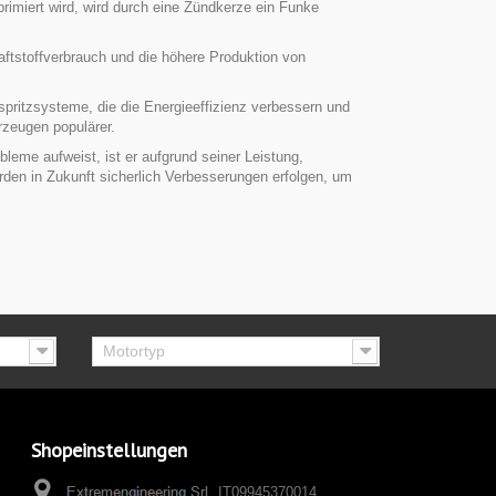
imiert wird, wird durch eine Zündkerze ein Funke
aftstoffverbrauch und die höhere Produktion von
pritzsysteme, die die Energieeffizienz verbessern und
rzeugen populärer.
leme aufweist, ist er aufgrund seiner Leistung,
rden in Zukunft sicherlich Verbesserungen erfolgen, um
Motortyp
Shopeinstellungen
IT09945370014