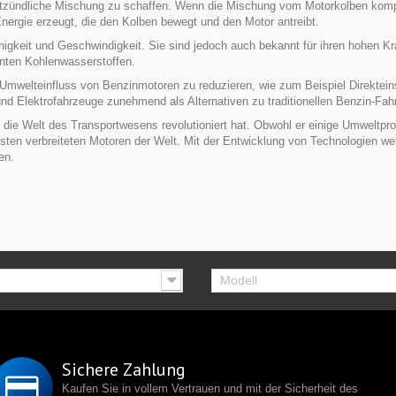
ntzündliche Mischung zu schaffen. Wenn die Mischung vom Motorkolben kompr
ergie erzeugt, die den Kolben bewegt und den Motor antreibt.
higkeit und Geschwindigkeit. Sie sind jedoch auch bekannt für ihren hohen Kr
nnten Kohlenwasserstoffen.
Umwelteinfluss von Benzinmotoren zu reduzieren, wie zum Beispiel Direkteins
d Elektrofahrzeuge zunehmend als Alternativen zu traditionellen Benzin-Fah
 die Welt des Transportwesens revolutioniert hat. Obwohl er einige Umweltprob
sten verbreiteten Motoren der Welt. Mit der Entwicklung von Technologien we
en.
Modell
Sichere Zahlung
Kaufen Sie in vollem Vertrauen und mit der Sicherheit des