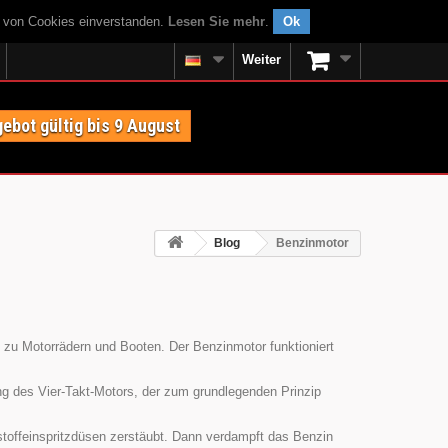
g von Cookies einverstanden.
Lesen Sie mehr
.
Ok
Weiter
ebot gültig bis 9 August
Blog
Benzinmotor
in zu Motorrädern und Booten. Der Benzinmotor funktioniert
ng des Vier-Takt-Motors, der zum grundlegenden Prinzip
tstoffeinspritzdüsen zerstäubt. Dann verdampft das Benzin