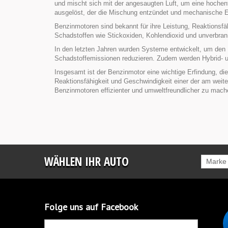
und mischt sich mit der angesaugten Luft, um eine hoche
ausgelöst, der die Mischung entzündet und mechanische En
Benzinmotoren sind bekannt für ihre Leistung, Reaktionsfä
Schadstoffen wie Stickoxiden, Kohlendioxid und unverbra
In den letzten Jahren wurden Systeme entwickelt, um den 
Schadstoffemissionen reduzieren. Zudem werden Hybrid- un
Insgesamt ist der Benzinmotor eine wichtige Erfindung, die
Reaktionsfähigkeit und Geschwindigkeit einer der am weite
Benzinmotoren effizienter und umweltfreundlicher zu mach
WÄHLEN IHR AUTO
Marke
Folge uns auf Facebook