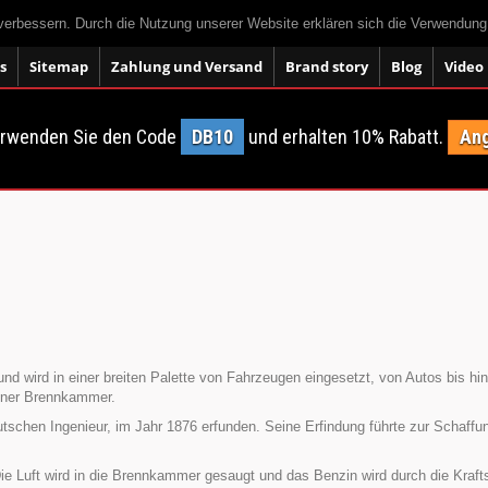
 verbessern. Durch die Nutzung unserer Website erklären sich die Verwendun
s
Sitemap
Zahlung und Versand
Brand story
Blog
Video
erwenden Sie den Code
DB10
und erhalten 10% Rabatt.
Ang
und wird in einer breiten Palette von Fahrzeugen eingesetzt, von Autos bis h
einer Brennkammer.
tschen Ingenieur, im Jahr 1876 erfunden. Seine Erfindung führte zur Schaffu
Die Luft wird in die Brennkammer gesaugt und das Benzin wird durch die Kraf