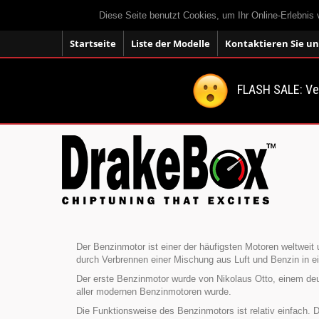
Diese Seite benutzt Cookies, um Ihr Online-Erlebnis
Startseite
Liste der Modelle
Kontaktieren Sie un
FLASH SALE: V
Der Benzinmotor ist einer der häufigsten Motoren weltweit 
durch Verbrennen einer Mischung aus Luft und Benzin in 
Der erste Benzinmotor wurde von Nikolaus Otto, einem deu
aller modernen Benzinmotoren wurde.
Die Funktionsweise des Benzinmotors ist relativ einfach. 