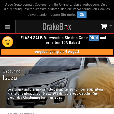
Diese Seite benutzt Cookies, um Ihr Online-Erlebnis verbessern. Durch
die Nutzung unserer Website erklären sich die Verwendung von Cookies
einverstanden.
Lesen Sie mehr
.
Ok
FLASH SALE: Verwenden Sie den Code
und
DB10
erhalten 10% Rabatt.
Angebot gültig bis 9 August
Chiptuning
Isuzu
Leistungs- und Drehmomentsteigerung bis zu 40% bei reduziertem
Kraftstoffverbrauch von bis zu 20% dank DrakeBox; suchen Sie
gleich das
Chiptuning
für Ihren
Isuzu
.
CHIPTUNING