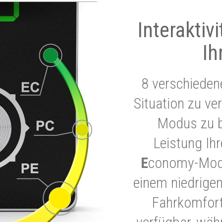
Interaktiv
Ih
8 verschieden
Situation zu ve
Modus zu b
Leistung Ih
E
conomy-Modu
einem niedrigen
Fahrkomfort.