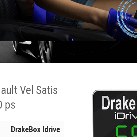
ult Vel Satis
0 ps
DrakeBox Idrive