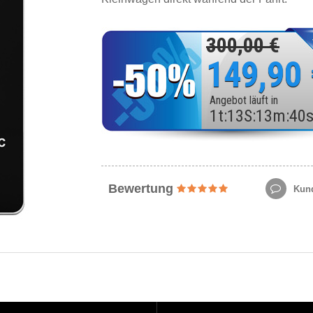
300,00 €
149,90
Angebot läuft in
1
t
:
13
S
:
13
m
:
38
Bewertung
Kund