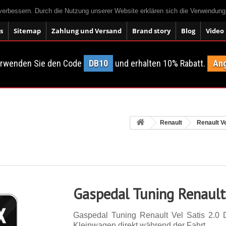
 verbessern. Durch die Nutzung unserer Website erklären sich die Verwendun
s
Sitemap
Zahlung und Versand
Brand story
Blog
Video
erwenden Sie den Code
DB10
und erhalten 10% Rabatt.
Ang
Renault
Renault Ve
Gaspedal Tuning Renault 
Gaspedal Tuning Renault Vel Satis 2.0
Kleinwagen direkt während der Fahrt.