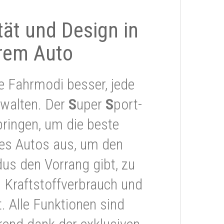
ität und Design in
rem Auto
e Fahrmodi besser, jede
rwalten. Der
S
uper
S
port-
ringen, um die beste
res Autos aus, um den
s den Vorrang gibt, zu
 Kraftstoffverbrauch und
 Alle Funktionen sind