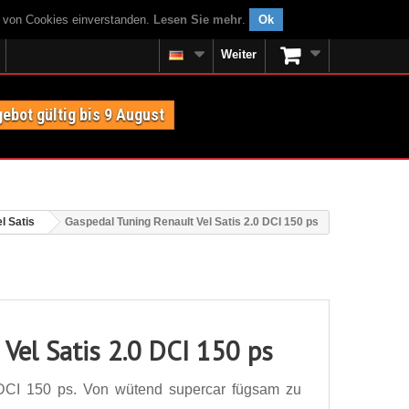
g von Cookies einverstanden.
Lesen Sie mehr
.
Ok
Weiter
ebot gültig bis 9 August
l Satis
Gaspedal Tuning Renault Vel Satis 2.0 DCI 150 ps
Vel Satis 2.0 DCI 150 ps
 DCI 150 ps. Von wütend supercar fügsam zu