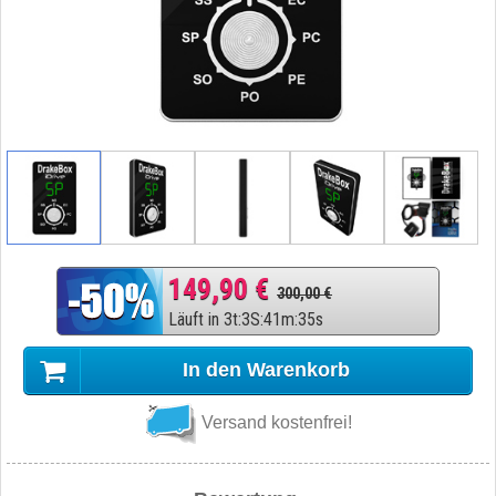
149,90 €
300,00 €
Läuft in
3
t
:
3
S
:
41
m
:
34
s
In den Warenkorb
Versand kostenfrei!