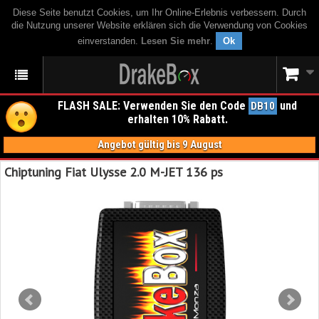
Diese Seite benutzt Cookies, um Ihr Online-Erlebnis verbessern. Durch
die Nutzung unserer Website erklären sich die Verwendung von Cookies
einverstanden.
Lesen Sie mehr
.
Ok
FLASH SALE: Verwenden Sie den Code
und
DB10
erhalten 10% Rabatt.
Angebot gültig bis 9 August
Chiptuning Fiat Ulysse 2.0 M-JET 136 ps