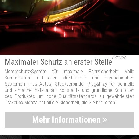
Aktives
Maximaler Schutz an erster Stelle
Motorschutz-System für maximale Fahrsicherheit. Volle
Kompatibilität mit allen elektrischen und mechanischen
Systemen Ihres Autos. Steckverbinder Plug&Play für schnelle
und einfache Installation. Konstante und gründliche Kontrollen
des Produktes um hohe Qualitätsstandards zu gewährleisten
DrakeBox Monza hat all die Sicherheit, die Sie brauchen.
Mehr Informationen