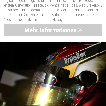
Digitale Technologie und ein sehr schneller Prozessor der
letzten Generation. DrakeBox Monza hat all das, was DrakeBox2
außergewöhnlich gemacht hat und vieles mehr. Einschließlich
spezifischer Software für Ihr Auto auf dem neuesten Stand.
Alles in einem exklusiven Carbon-Design.
Mehr Informationen