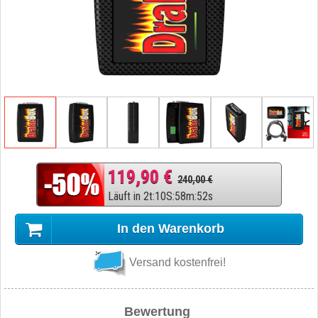
119,90 €
240,00 €
Läuft in
2
t
:
10
S
:
58
m
:
51
s
In den Warenkorb
Versand kostenfrei!
Bewertung