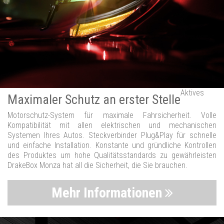
Aktives
Maximaler Schutz an erster Stelle
Motorschutz-System für maximale Fahrsicherheit. Volle
Kompatibilität mit allen elektrischen und mechanischen
Systemen Ihres Autos. Steckverbinder Plug&Play für schnelle
und einfache Installation. Konstante und gründliche Kontrollen
des Produktes um hohe Qualitätsstandards zu gewährleisten
DrakeBox Monza hat all die Sicherheit, die Sie brauchen.
Mehr Informationen