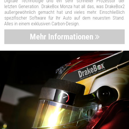
Digitale Technologie und ein sehr schneller Prozessor der
letzten Generation. DrakeBox Monza hat all das, was DrakeBox2
außergewöhnlich gemacht hat und vieles mehr. Einschließlich
spezifischer Software für Ihr Auto auf dem neuesten Stand.
Alles in einem exklusiven Carbon-Design.
Mehr Informationen