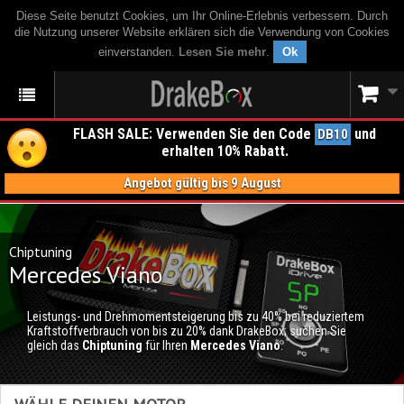
Diese Seite benutzt Cookies, um Ihr Online-Erlebnis verbessern. Durch
die Nutzung unserer Website erklären sich die Verwendung von Cookies
einverstanden.
Lesen Sie mehr
.
Ok
FLASH SALE: Verwenden Sie den Code
und
DB10
erhalten 10% Rabatt.
Angebot gültig bis 9 August
Chiptuning
Mercedes Viano
Leistungs- und Drehmomentsteigerung bis zu 40% bei reduziertem
Kraftstoffverbrauch von bis zu 20% dank DrakeBox; suchen Sie
gleich das
Chiptuning
für Ihren
Mercedes Viano
.