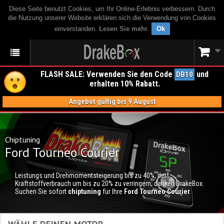
Diese Seite benutzt Cookies, um Ihr Online-Erlebnis verbessern. Durch
die Nutzung unserer Website erklären sich die Verwendung von Cookies
einverstanden.
Lesen Sie mehr
.
Ok
FLASH SALE: Verwenden Sie den Code
und
DB10
erhalten 10% Rabatt.
Angebot gültig bis 9 August
Chiptuning
Ford Tourneo Courier
Leistungs und Drehmomentsteigerung bis zu 40%, der
Kraftstoffverbrauch um bis zu 20% zu verringern; danken DrakeBox.
Suchen Sie sofort
chiptuning
für Ihre
Ford Tourneo Courier
.