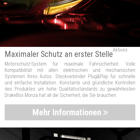
Aktives
Maximaler Schutz an erster Stelle
Motorschutz-System für maximale Fahrsicherheit. Volle
Kompatibilität mit allen elektrischen und mechanischen
Systemen Ihres Autos. Steckverbinder Plug&Play für schnelle
und einfache Installation. Konstante und gründliche Kontrollen
des Produktes um hohe Qualitätsstandards zu gewährleisten
DrakeBox Monza hat all die Sicherheit, die Sie brauchen.
Mehr Informationen