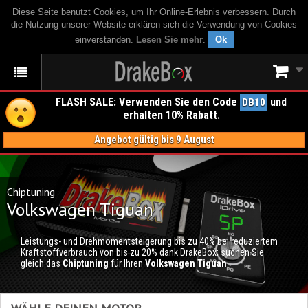
Diese Seite benutzt Cookies, um Ihr Online-Erlebnis verbessern. Durch
die Nutzung unserer Website erklären sich die Verwendung von Cookies
einverstanden.
Lesen Sie mehr
.
Ok
FLASH SALE: Verwenden Sie den Code
und
DB10
erhalten 10% Rabatt.
Angebot gültig bis 9 August
Chiptuning
Volkswagen Tiguan
Leistungs- und Drehmomentsteigerung bis zu 40% bei reduziertem
Kraftstoffverbrauch von bis zu 20% dank DrakeBox; suchen Sie
gleich das
Chiptuning
für Ihren
Volkswagen Tiguan
.