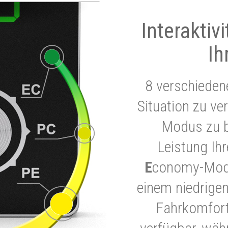
Interaktiv
Ih
8 verschieden
Situation zu ve
Modus zu b
Leistung Ih
E
conomy-Modu
einem niedrigen
Fahrkomfort.