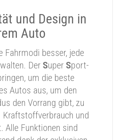
ität und Design in
rem Auto
e Fahrmodi besser, jede
rwalten. Der
S
uper
S
port-
ringen, um die beste
res Autos aus, um den
s den Vorrang gibt, zu
 Kraftstoffverbrauch und
 Alle Funktionen sind