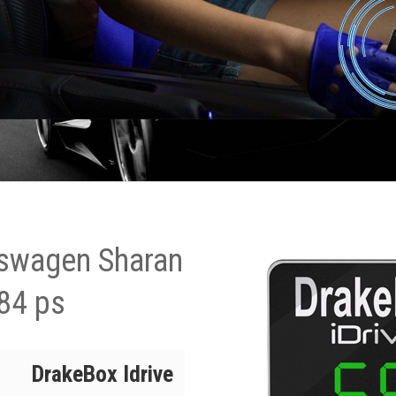
kswagen Sharan
84 ps
DrakeBox Idrive