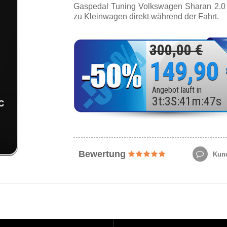
Gaspedal Tuning Volkswagen Sharan 2.0
zu Kleinwagen direkt während der Fahrt.
300,00 €
149,90
Angebot läuft in
3
t
:
3
S
:
41
m
:
45
s
Bewertung
Kund