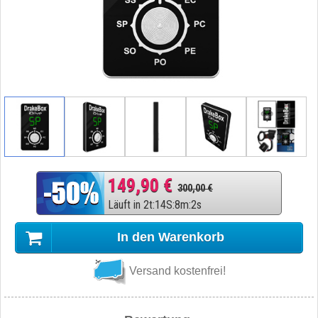
149,90 €
300,00 €
Läuft in
2
t
:
14
S
:
8
m
:
1
s
In den Warenkorb
Versand kostenfrei!