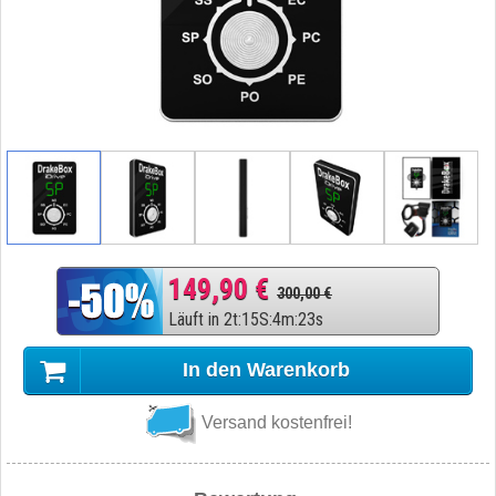
149,90 €
300,00 €
Läuft in
2
t
:
15
S
:
4
m
:
22
s
In den Warenkorb
Versand kostenfrei!