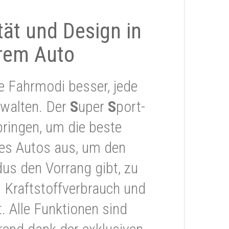
ität und Design in
rem Auto
e Fahrmodi besser, jede
rwalten. Der
S
uper
S
port-
ringen, um die beste
res Autos aus, um den
s den Vorrang gibt, zu
 Kraftstoffverbrauch und
 Alle Funktionen sind