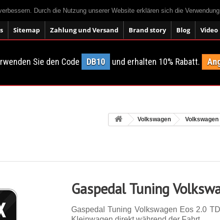
 verbessern. Durch die Nutzung unserer Website erklären sich die Verwendun
s
Sitemap
Zahlung und Versand
Brand story
Blog
Video
erwenden Sie den Code
DB10
und erhalten 10% Rabatt.
Ang
Volkswagen
Volkswagen
Gaspedal Tuning Volkswa
Gaspedal Tuning Volkswagen Eos 2.0 TD
Kleinwagen direkt während der Fahrt.