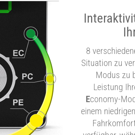
Interaktiv
Ih
8 verschieden
Situation zu ve
Modus zu b
Leistung Ih
E
conomy-Modu
einem niedrigen
Fahrkomfort.