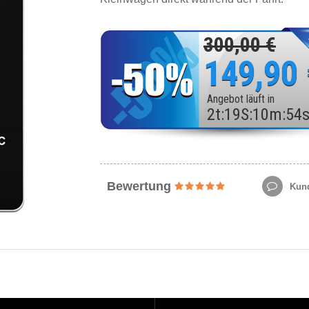
300,00 €
149,90
Angebot läuft in
2
t
:
19
S
:
10
m
:
52
Bewertung
Kund