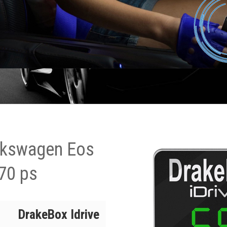
lkswagen Eos
70 ps
DrakeBox Idrive