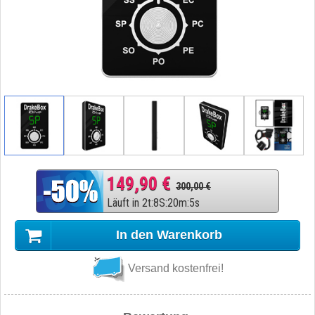
149,90 €
300,00 €
Läuft in
2
t
:
8
S
:
20
m
:
4
s
In den Warenkorb
Versand kostenfrei!