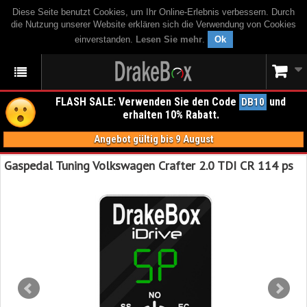
Diese Seite benutzt Cookies, um Ihr Online-Erlebnis verbessern. Durch
die Nutzung unserer Website erklären sich die Verwendung von Cookies
einverstanden.
Lesen Sie mehr
.
Ok
FLASH SALE: Verwenden Sie den Code
und
DB10
erhalten 10% Rabatt.
Angebot gültig bis 9 August
Gaspedal Tuning Volkswagen Crafter 2.0 TDI CR 114 ps