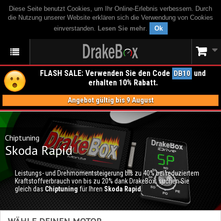
Diese Seite benutzt Cookies, um Ihr Online-Erlebnis verbessern. Durch
die Nutzung unserer Website erklären sich die Verwendung von Cookies
einverstanden.
Lesen Sie mehr
.
Ok
FLASH SALE: Verwenden Sie den Code
und
DB10
erhalten 10% Rabatt.
Angebot gültig bis 9 August
Chiptuning
Skoda Rapid
Leistungs- und Drehmomentsteigerung bis zu 40% bei reduziertem
Kraftstoffverbrauch von bis zu 20% dank DrakeBox; suchen Sie
gleich das
Chiptuning
für Ihren
Skoda Rapid
.