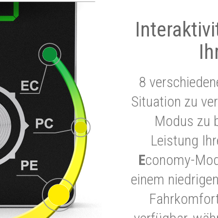
Interaktiv
Ih
8 verschieden
Situation zu ve
Modus zu b
Leistung Ih
E
conomy-Modu
einem niedrigen
Fahrkomfort.