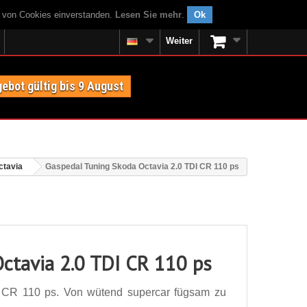
g von Cookies einverstanden.
Lesen Sie mehr
.
Ok
Weiter
ebot gültig bis 9 August
ctavia
Gaspedal Tuning Skoda Octavia 2.0 TDI CR 110 ps
ctavia 2.0 TDI CR 110 ps
 CR 110 ps. Von wütend supercar fügsam zu