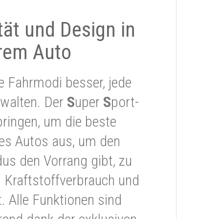
ität und Design in
rem Auto
e Fahrmodi besser, jede
rwalten. Der
S
uper
S
port-
ringen, um die beste
res Autos aus, um den
s den Vorrang gibt, zu
 Kraftstoffverbrauch und
 Alle Funktionen sind