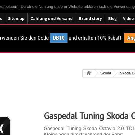
 verbessern. Durch die Nutzung unserer Website erklären sich die Verwendun
s
Sitemap
Zahlung und Versand
Brand story
Blog
Video
erwenden Sie den Code
DB10
und erhalten 10% Rabatt.
Ang
Skoda
Skoda O
Gaspedal Tuning Skoda O
Gaspedal Tuning Skoda Octavia 2.0 TDI
Kleinwagen direkt während der Fahrt.