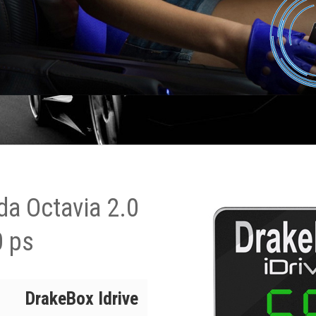
a Octavia 2.0
0 ps
DrakeBox Idrive