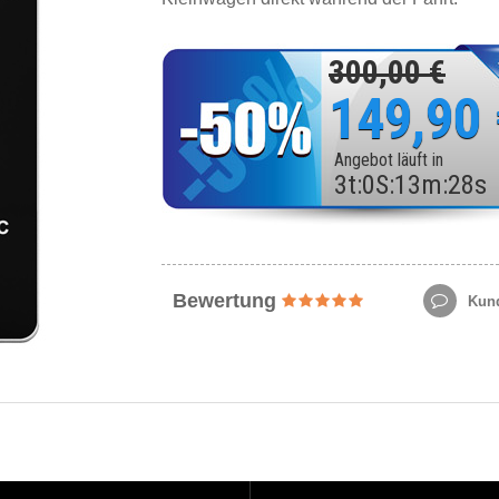
300,00 €
149,90
Angebot läuft in
3
t
:
0
S
:
13
m
:
26
s
Bewertung
Kund