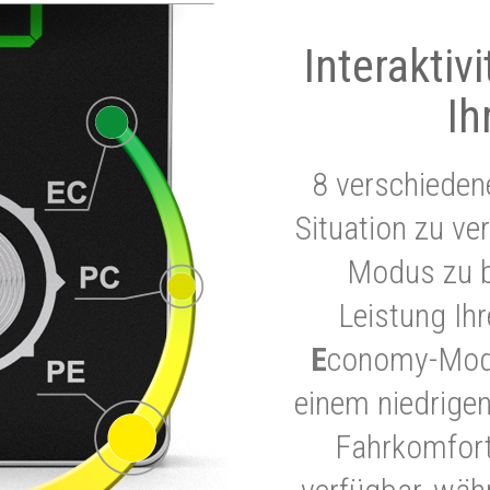
Interaktiv
Ih
8 verschieden
Situation zu ve
Modus zu b
Leistung Ih
E
conomy-Modu
einem niedrigen
Fahrkomfort.