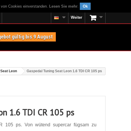
g von Cookies einverstanden.
Lesen Sie mehr
.
Ok
Weiter
ebot gültig bis 9 August
Seat Leon
Gaspedal Tuning Seat Leon 1.6 TDI CR 105 ps
on 1.6 TDI CR 105 ps
R 105 ps. Von wütend supercar fügsam zu