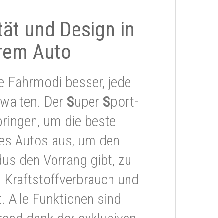
ität und Design in
rem Auto
e Fahrmodi besser, jede
rwalten. Der
S
uper
S
port-
ringen, um die beste
res Autos aus, um den
s den Vorrang gibt, zu
 Kraftstoffverbrauch und
 Alle Funktionen sind