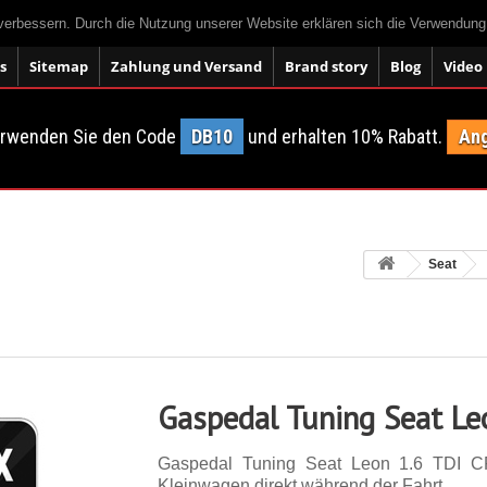
 verbessern. Durch die Nutzung unserer Website erklären sich die Verwendun
s
Sitemap
Zahlung und Versand
Brand story
Blog
Video
erwenden Sie den Code
DB10
und erhalten 10% Rabatt.
Ang
Seat
Gaspedal Tuning Seat Le
Gaspedal Tuning Seat Leon 1.6 TDI C
Kleinwagen direkt während der Fahrt.