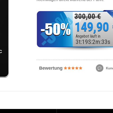
300,00 €
149,90
Angebot läuft in
3
t
:
19
S
:
2
m
:
31
s
Bewertung
Kund