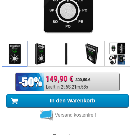
149,90 €
300,00 €
Läuft in
2
t
:
5
S
:
21
m
:
57
s
In den Warenkorb
Versand kostenfrei!