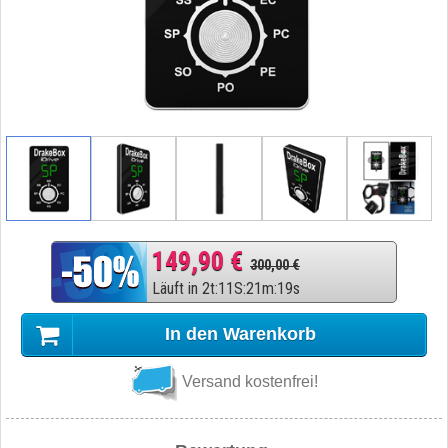
149,90 €
300,00 €
Läuft in
2
t
:
11
S
:
21
m
:
18
s
In den Warenkorb
Versand kostenfrei!