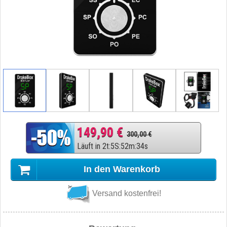
149,90 €
300,00 €
Läuft in
2
t
:
5
S
:
52
m
:
33
s
In den Warenkorb
Versand kostenfrei!