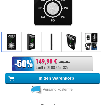
149,90 €
300,00 €
Läuft in
2
t
:
8
S
:
44
m
:
31
s
In den Warenkorb
Versand kostenfrei!