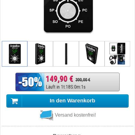
149,90 €
300,00 €
Läuft in
1
t
:
18
S
:
0
m
:
0
s
In den Warenkorb
Versand kostenfrei!