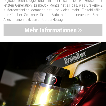
Digitale Technologie und ein sehr schneller Prozessor der
letzten Generation. DrakeBox Monza hat all das, was DrakeBox2
außergewöhnlich gemacht hat und vieles mehr. Einschließlich
spezifischer Software für Ihr Auto auf dem neuesten Stand.
Alles in einem exklusiven Carbon-Design.
Mehr Informationen