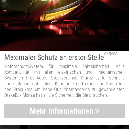
Aktives
Maximaler Schutz an erster Stelle
Motorschutz-System für maximale Fahrsicherheit. Volle
Kompatibilität mit allen elektrischen und mechanischen
Systemen Ihres Autos. Steckverbinder Plug&Play für schnelle
und einfache Installation. Konstante und gründliche Kontrollen
des Produktes um hohe Qualitätsstandards zu gewährleisten
DrakeBox Monza hat all die Sicherheit, die Sie brauchen.
Mehr Informationen