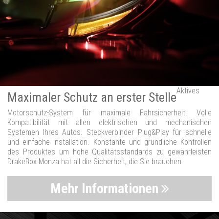
Aktives
Maximaler Schutz an erster Stelle
Motorschutz-System für maximale Fahrsicherheit. Volle
Kompatibilität mit allen elektrischen und mechanischen
Systemen Ihres Autos. Steckverbinder Plug&Play für schnelle
und einfache Installation. Konstante und gründliche Kontrollen
des Produktes um hohe Qualitätsstandards zu gewährleisten
DrakeBox Monza hat all die Sicherheit, die Sie brauchen.
Mehr Informationen