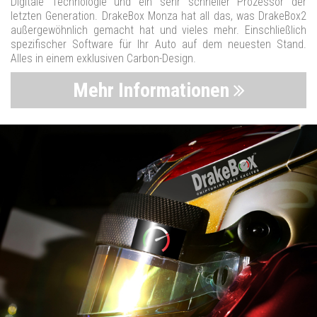
Digitale Technologie und ein sehr schneller Prozessor der
letzten Generation. DrakeBox Monza hat all das, was DrakeBox2
außergewöhnlich gemacht hat und vieles mehr. Einschließlich
spezifischer Software für Ihr Auto auf dem neuesten Stand.
Alles in einem exklusiven Carbon-Design.
Mehr Informationen