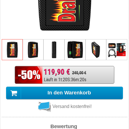
119,90 €
240,00 €
Läuft in
1
t
:
20
S
:
36
m
:
19
s
In den Warenkorb
Versand kostenfrei!
Bewertung