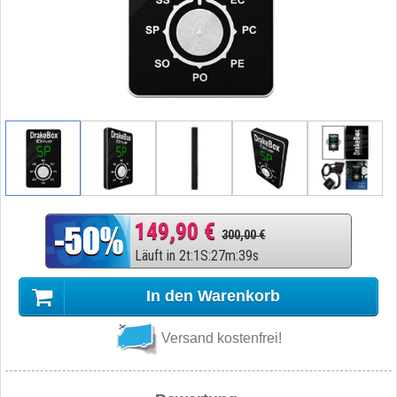
149,90 €
300,00 €
Läuft in
2
t
:
1
S
:
27
m
:
38
s
In den Warenkorb
Versand kostenfrei!