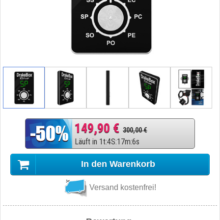
149,90 €
300,00 €
Läuft in
1
t
:
4
S
:
17
m
:
5
s
In den Warenkorb
Versand kostenfrei!