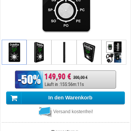
149,90 €
300,00 €
Läuft in
:
15
S
:
56
m
:
10
s
In den Warenkorb
Versand kostenfrei!