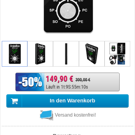
149,90 €
300,00 €
Läuft in
1
t
:
9
S
:
55
m
:
9
s
In den Warenkorb
Versand kostenfrei!