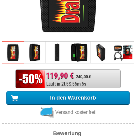
119,90 €
240,00 €
Läuft in
2
t
:
5
S
:
56
m
:
5
s
In den Warenkorb
Versand kostenfrei!
Bewertung