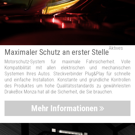
Aktives
Maximaler Schutz an erster Stelle
Motorschutz-System für maximale Fahrsicherheit. Volle
Kompatibilität mit allen elektrischen und mechanischen
Systemen Ihres Autos. Steckverbinder Plug&Play für schnelle
und einfache Installation. Konstante und gründliche Kontrollen
des Produktes um hohe Qualitätsstandards zu gewährleisten
DrakeBox Monza hat all die Sicherheit, die Sie brauchen.
Mehr Informationen