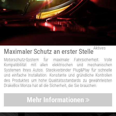
Aktives
Maximaler Schutz an erster Stelle
Motorschutz-System für maximale Fahrsicherheit. Volle
Kompatibilität mit allen elektrischen und mechanischen
Systemen Ihres Autos. Steckverbinder Plug&Play für schnelle
und einfache Installation. Konstante und gründliche Kontrollen
des Produktes um hohe Qualitätsstandards zu gewährleisten
DrakeBox Monza hat all die Sicherheit, die Sie brauchen.
Mehr Informationen