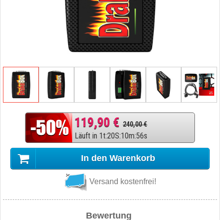
119,90 €
240,00 €
Läuft in
1
t
:
20
S
:
10
m
:
55
s
In den Warenkorb
Versand kostenfrei!
Bewertung