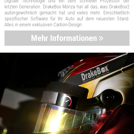
Digitale Technologie und ein sehr schneller Prozessor der
letzten Generation. DrakeBox Monza hat all das, was DrakeBox2
außergewöhnlich gemacht hat und vieles mehr. Einschließlich
spezifischer Software für Ihr Auto auf dem neuesten Stand.
Alles in einem exklusiven Carbon-Design.
Mehr Informationen