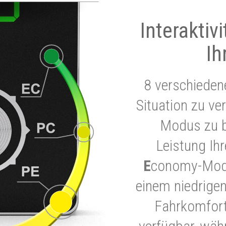
Interaktiv
Ih
8 verschieden
Situation zu ve
Modus zu b
Leistung Ih
E
conomy-Modu
einem niedrigen
Fahrkomfort.