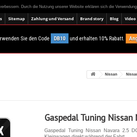
 verbessern. Durch die Nutzung unserer Website erklären sich die Verwendun
s
Sitemap
Zahlung und Versand
Brand story
Blog
Video
erwenden Sie den Code
DB10
und erhalten 10% Rabatt.
Ang
Nissan
Nissa
Gaspedal Tuning Nissan 
Gaspedal Tuning Nissan Navara 2.5 D
Kleinwagen direkt während der Fahrt.