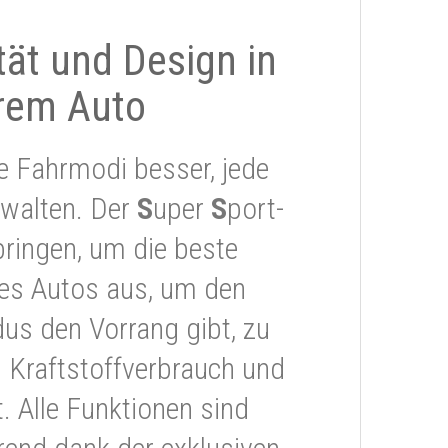
ität und Design in
rem Auto
e Fahrmodi besser, jede
rwalten. Der
S
uper
S
port-
ringen, um die beste
res Autos aus, um den
s den Vorrang gibt, zu
 Kraftstoffverbrauch und
 Alle Funktionen sind