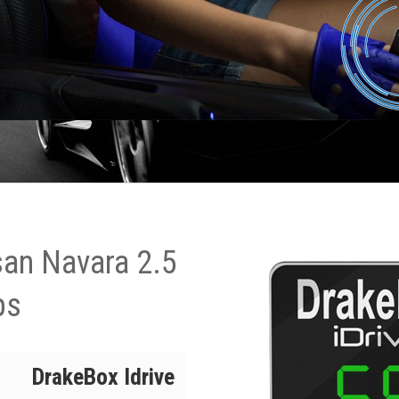
san Navara 2.5
ps
DrakeBox Idrive