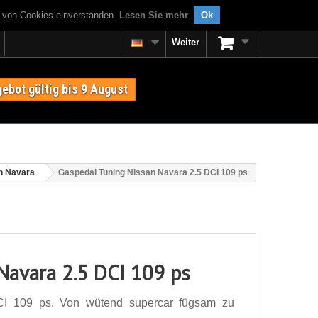
g von Cookies einverstanden.
Lesen Sie mehr
.
Ok
Weiter
ebot gültig bis 9 August
n Navara
Gaspedal Tuning Nissan Navara 2.5 DCI 109 ps
Navara 2.5 DCI 109 ps
CI 109 ps. Von wütend supercar fügsam zu