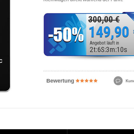
300,00 €
149,90
Angebot läuft in
2
t
:
6
S
:
3
m
:
8
s
Bewertung
Kund