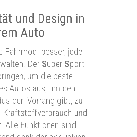
ität und Design in
rem Auto
e Fahrmodi besser, jede
rwalten. Der
S
uper
S
port-
ringen, um die beste
res Autos aus, um den
s den Vorrang gibt, zu
 Kraftstoffverbrauch und
 Alle Funktionen sind