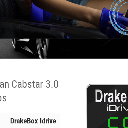
an Cabstar 3.0
ps
DrakeBox Idrive