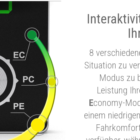
Interaktiv
Ih
8 verschieden
Situation zu ve
Modus zu b
Leistung Ih
E
conomy-Modu
einem niedrigen
Fahrkomfort.