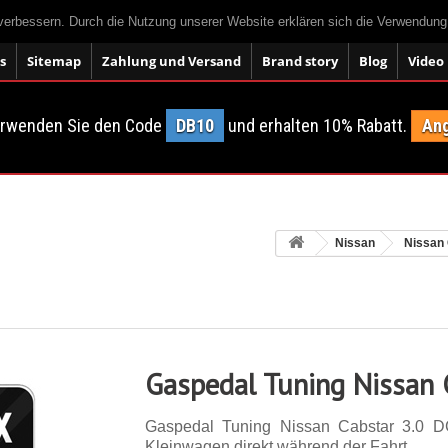
 verbessern. Durch die Nutzung unserer Website erklären sich die Verwendun
s
Sitemap
Zahlung und Versand
Brand story
Blog
Video
erwenden Sie den Code
DB10
und erhalten 10% Rabatt.
Ang
Nissan
Nissan
Gaspedal Tuning Nissan 
Gaspedal Tuning Nissan Cabstar 3.0 D
Kleinwagen direkt während der Fahrt.