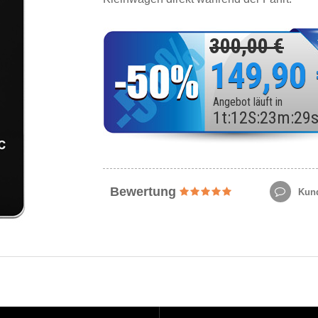
300,00 €
149,90
Angebot läuft in
1
t
:
12
S
:
23
m
:
27
Bewertung
Kund