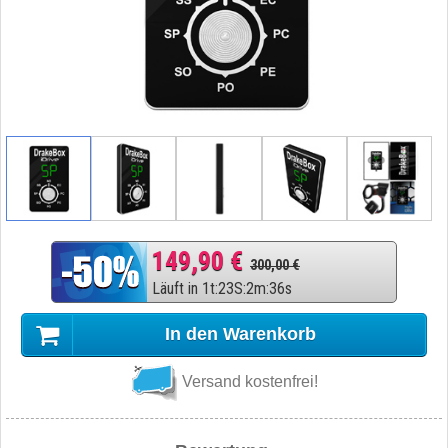
149,90 €
300,00 €
Läuft in
1
t
:
23
S
:
2
m
:
35
s
In den Warenkorb
Versand kostenfrei!