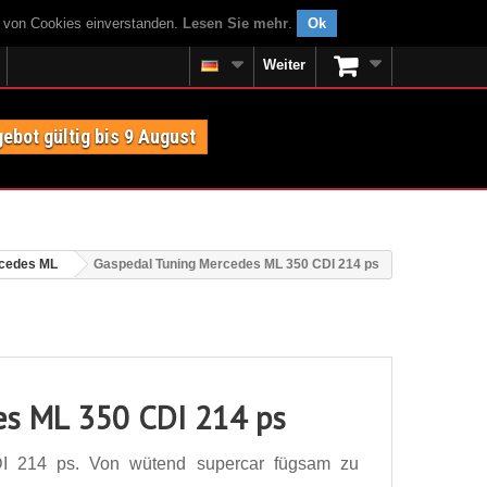
g von Cookies einverstanden.
Lesen Sie mehr
.
Ok
Weiter
ebot gültig bis 9 August
cedes ML
Gaspedal Tuning Mercedes ML 350 CDI 214 ps
es ML 350 CDI 214 ps
I 214 ps. Von wütend supercar fügsam zu