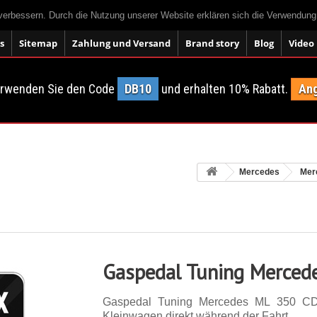
 verbessern. Durch die Nutzung unserer Website erklären sich die Verwendun
s
Sitemap
Zahlung und Versand
Brand story
Blog
Video
erwenden Sie den Code
DB10
und erhalten 10% Rabatt.
Ang
Mercedes
Mer
Gaspedal Tuning Merced
Gaspedal Tuning Mercedes ML 350 CD
Kleinwagen direkt während der Fahrt.