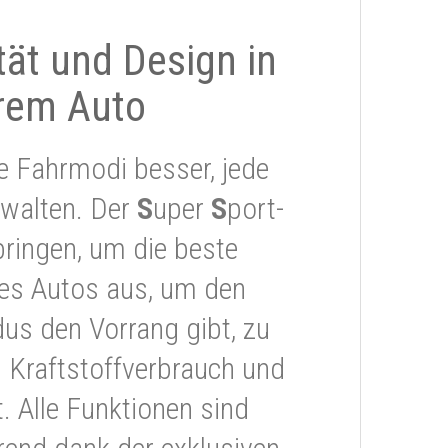
ität und Design in
rem Auto
e Fahrmodi besser, jede
rwalten. Der
S
uper
S
port-
ringen, um die beste
res Autos aus, um den
s den Vorrang gibt, zu
 Kraftstoffverbrauch und
 Alle Funktionen sind