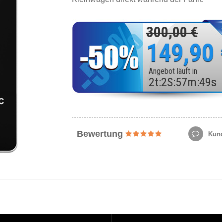
300,00 €
149,90
Angebot läuft in
2
t
:
2
S
:
57
m
:
47
s
Bewertung
Kund