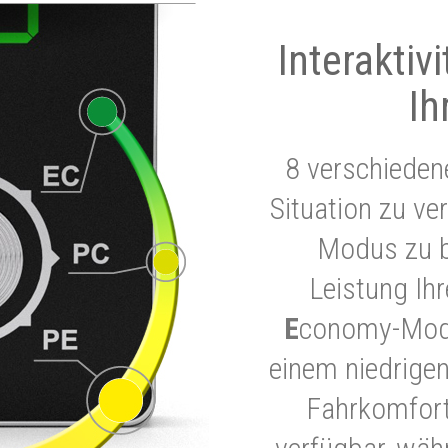
Interaktiv
Ih
8 verschieden
Situation zu ve
Modus zu b
Leistung Ih
E
conomy-Modu
einem niedrigen
Fahrkomfort.