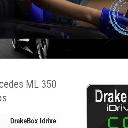
rcedes ML 350
ps
DrakeBox Idrive