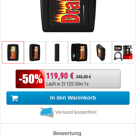
119,90 €
240,00 €
Läuft in
2
t
:
12
S
:
50
m
:
0
s
In den Warenkorb
Versand kostenfrei!
Bewertung