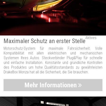
Aktives
Maximaler Schutz an erster Stelle
Motorschutz-System für maximale Fahrsicherheit. Volle
Kompatibilität mit allen elektrischen und mechanischen
Systemen Ihres Autos. Steckverbinder Plug&Play für schnelle
und einfache Installation. Konstante und gründliche Kontrollen
des Produktes um hohe Qualitätsstandards zu gewährleisten
DrakeBox Monza hat all die Sicherheit, die Sie brauchen.
Mehr Informationen