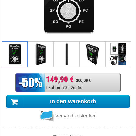
149,90 €
300,00 €
Läuft in
:
7
S
:
52
m
:
5
s
In den Warenkorb
Versand kostenfrei!