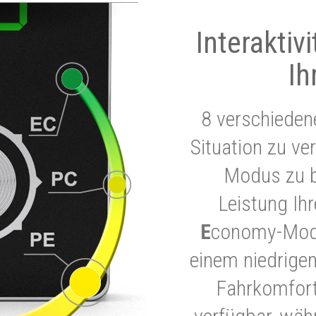
Interaktiv
Ih
8 verschieden
Situation zu ve
Modus zu b
Leistung Ih
E
conomy-Modu
einem niedrigen
Fahrkomfort.