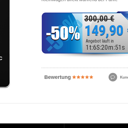
300,00 €
149,90
Angebot läuft in
1
t
:
6
S
:
20
m
:
49
s
Bewertung
Kund