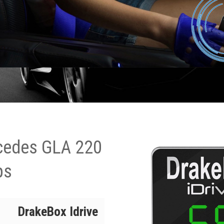
cedes GLA 220
ps
DrakeBox Idrive