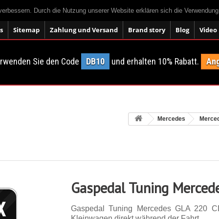
 verbessern. Durch die Nutzung unserer Website erklären sich die Verwendun
s
Sitemap
Zahlung und Versand
Brand story
Blog
Video
erwenden Sie den Code
DB10
und erhalten 10% Rabatt.
Ang
Mercedes
Merce
Gaspedal Tuning Merced
Gaspedal Tuning Mercedes GLA 220 CD
Kleinwagen direkt während der Fahrt.