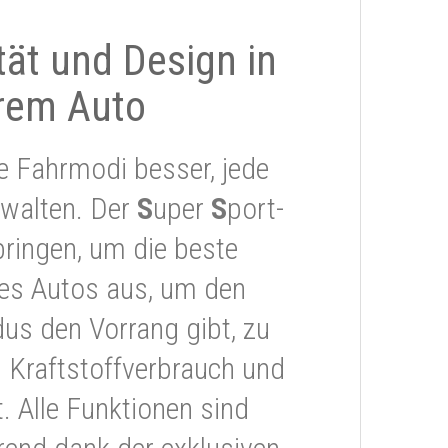
ität und Design in
rem Auto
e Fahrmodi besser, jede
rwalten. Der
S
uper
S
port-
ringen, um die beste
res Autos aus, um den
s den Vorrang gibt, zu
 Kraftstoffverbrauch und
 Alle Funktionen sind