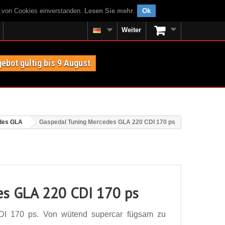
g von Cookies einverstanden.
Lesen Sie mehr
.
Ok
Weiter
ebot gültig bis 9 August
des GLA
Gaspedal Tuning Mercedes GLA 220 CDI 170 ps
es GLA 220 CDI 170 ps
I 170 ps. Von wütend supercar fügsam zu