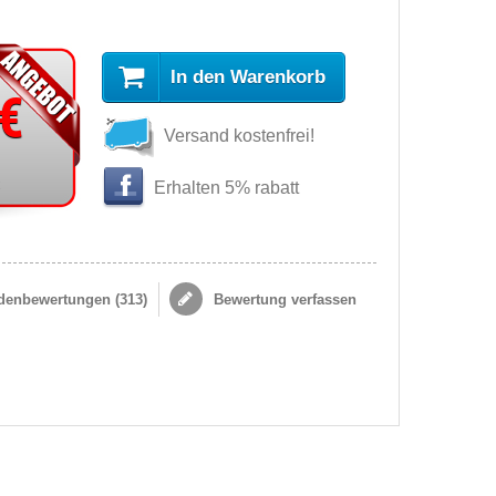
In den Warenkorb
 €
Versand kostenfrei!
s
Erhalten 5% rabatt
enbewertungen (
313
)
Bewertung verfassen