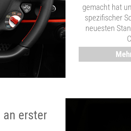
gemacht hat und
spezifischer S
neuesten Stand
C
Mehr
 an erster