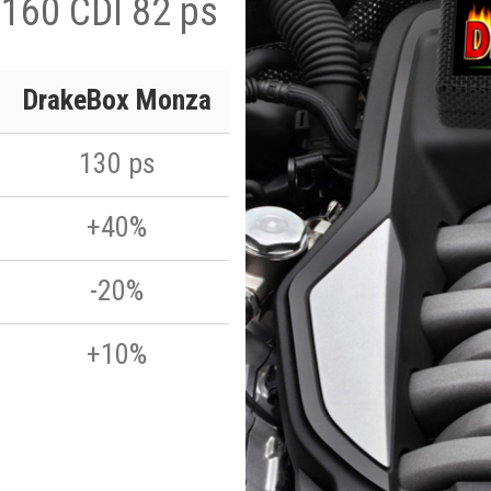
 160 CDI 82 ps
DrakeBox Monza
130 ps
+40%
-20%
+10%