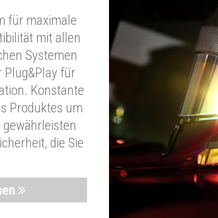
m für maximale
bilität mit allen
schen Systemen
r Plug&Play für
lation. Konstante
es Produktes um
 gewährleisten
cherheit, die Sie
nen