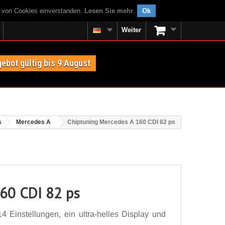
g von Cookies einverstanden.
Lesen Sie mehr
.
Ok
Weiter
ebot gültig bis 9 August
s
Mercedes A
Chiptuning Mercedes A 160 CDI 82 ps
160 CDI 82 ps
 Einstellungen, ein ultra-helles Display und