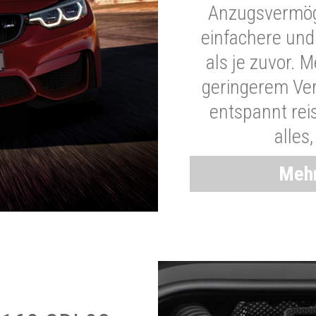
Anzugsvermöge
einfachere und
als je zuvor. 
geringerem Ver
entspannt rei
alles
Mehr