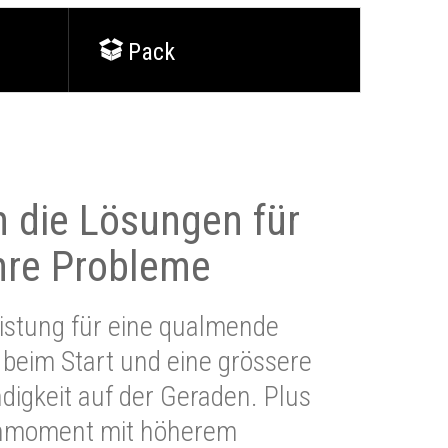
Pack
 die Lösungen für
Ihre Probleme
stung für eine qualmende
beim Start und eine grössere
igkeit auf der Geraden. Plus
hmoment mit höherem