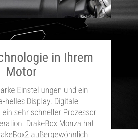
chnologie in Ihrem
Motor
tarke Einstellungen und ein
a-helles Display. Digitale
 ein sehr schneller Prozessor
neration. DrakeBox Monza hat
DrakeBox2 außergewöhnlich