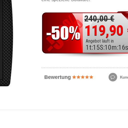
240,00 €
119,90
Angebot läuft in
1
t
:
15
S
:
10
m
:
14
Bewertung
Kund