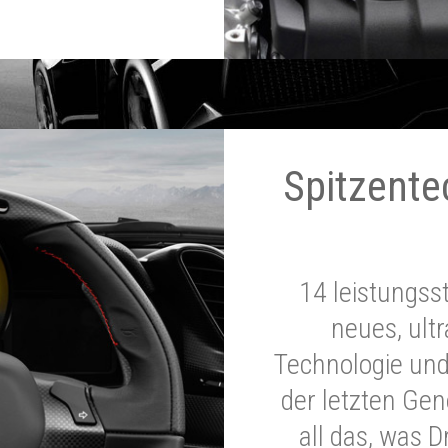
Spitzente
14 leistungss
neues, ultr
Technologie und
der letzten Ge
all das, was 