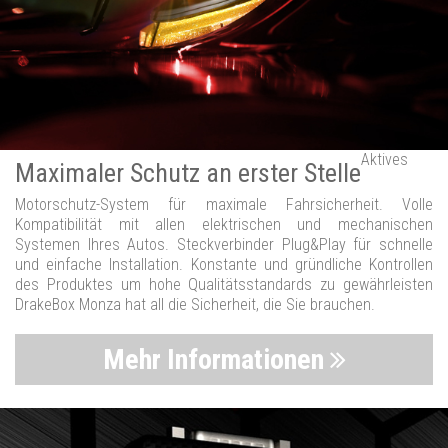
Aktives
Maximaler Schutz an erster Stelle
Motorschutz-System für maximale Fahrsicherheit. Volle
Kompatibilität mit allen elektrischen und mechanischen
Systemen Ihres Autos. Steckverbinder Plug&Play für schnelle
und einfache Installation. Konstante und gründliche Kontrollen
des Produktes um hohe Qualitätsstandards zu gewährleisten
DrakeBox Monza hat all die Sicherheit, die Sie brauchen.
Mehr Informationen