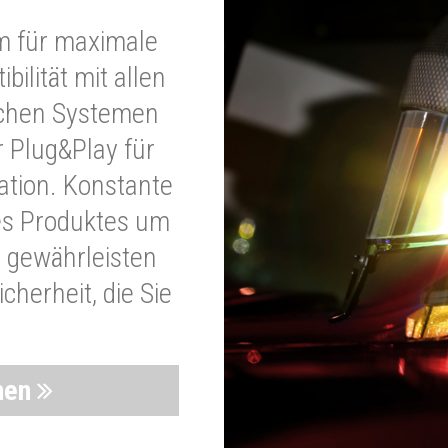
m für maximale
bilität mit allen
schen Systemen
r Plug&Play für
lation. Konstante
es Produktes um
 gewährleisten
cherheit, die Sie
nen