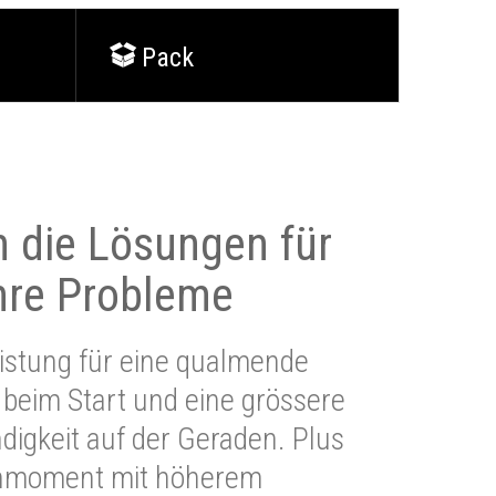
Pack
 die Lösungen für
Ihre Probleme
stung für eine qualmende
beim Start und eine grössere
igkeit auf der Geraden. Plus
hmoment mit höherem