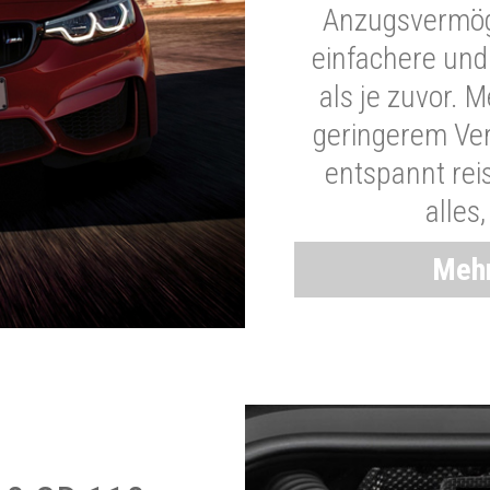
Anzugsvermöge
einfachere und
als je zuvor. 
geringerem Ver
entspannt rei
alles
Mehr