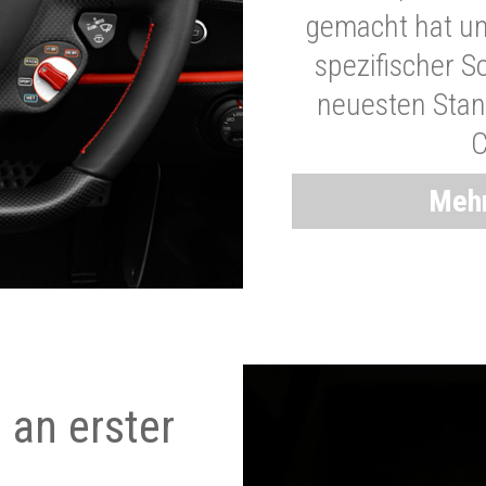
gemacht hat und
spezifischer S
neuesten Stand
C
Mehr
 an erster