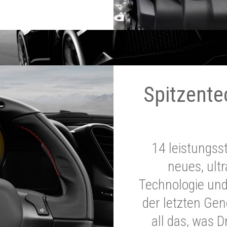
Spitzente
14 leistungss
neues, ultr
Technologie und
der letzten Ge
all das, was 