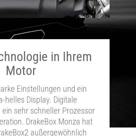
chnologie in Ihrem
Motor
tarke Einstellungen und ein
a-helles Display. Digitale
 ein sehr schneller Prozessor
neration. DrakeBox Monza hat
DrakeBox2 außergewöhnlich