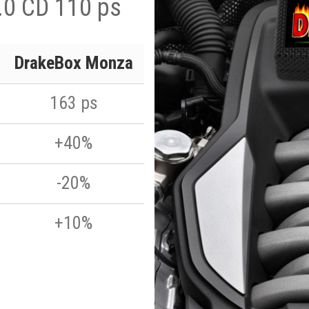
.0 CD 110 ps
DrakeBox Monza
163 ps
+40%
-20%
+10%