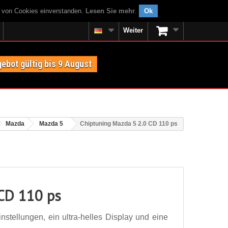
g von Cookies einverstanden.
Lesen Sie mehr
.
Ok
Weiter
ebot gültig bis 9 August
Mazda
Mazda 5
Chiptuning Mazda 5 2.0 CD 110 ps
 CD 110 ps
stellungen, ein ultra-helles Display und eine