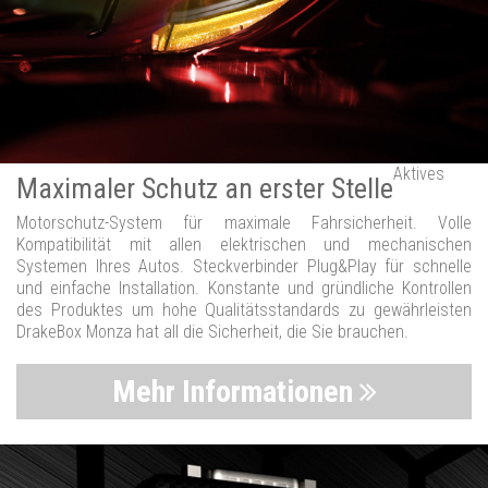
Aktives
Maximaler Schutz an erster Stelle
Motorschutz-System für maximale Fahrsicherheit. Volle
Kompatibilität mit allen elektrischen und mechanischen
Systemen Ihres Autos. Steckverbinder Plug&Play für schnelle
und einfache Installation. Konstante und gründliche Kontrollen
des Produktes um hohe Qualitätsstandards zu gewährleisten
DrakeBox Monza hat all die Sicherheit, die Sie brauchen.
Mehr Informationen