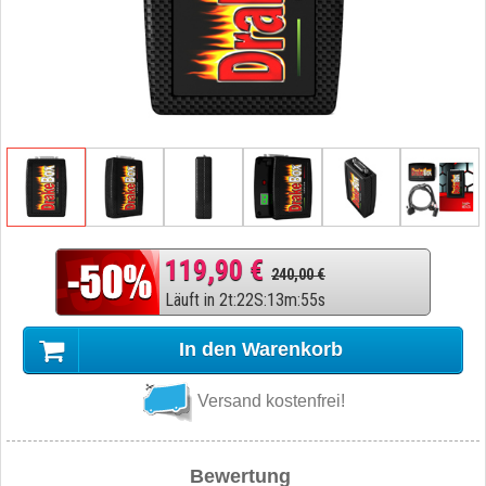
119,90 €
240,00 €
Läuft in
2
t
:
22
S
:
13
m
:
54
s
In den Warenkorb
Versand kostenfrei!
Bewertung