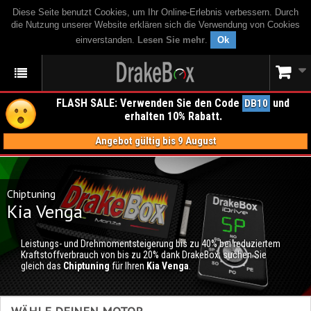
Diese Seite benutzt Cookies, um Ihr Online-Erlebnis verbessern. Durch
die Nutzung unserer Website erklären sich die Verwendung von Cookies
einverstanden.
Lesen Sie mehr
.
Ok
FLASH SALE: Verwenden Sie den Code
und
DB10
erhalten 10% Rabatt.
Angebot gültig bis 9 August
Chiptuning
Kia Venga
Leistungs- und Drehmomentsteigerung bis zu 40% bei reduziertem
Kraftstoffverbrauch von bis zu 20% dank DrakeBox; suchen Sie
gleich das
Chiptuning
für Ihren
Kia Venga
.