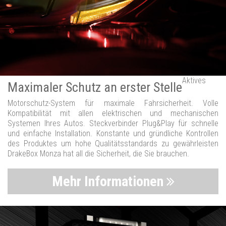
Aktives
Maximaler Schutz an erster Stelle
Motorschutz-System für maximale Fahrsicherheit. Volle
Kompatibilität mit allen elektrischen und mechanischen
Systemen Ihres Autos. Steckverbinder Plug&Play für schnelle
und einfache Installation. Konstante und gründliche Kontrollen
des Produktes um hohe Qualitätsstandards zu gewährleisten
DrakeBox Monza hat all die Sicherheit, die Sie brauchen.
Mehr Informationen