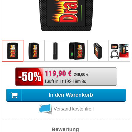
119,90 €
240,00 €
Läuft in
1
t
:
19
S
:
18
m
:
7
s
In den Warenkorb
Versand kostenfrei!
Bewertung