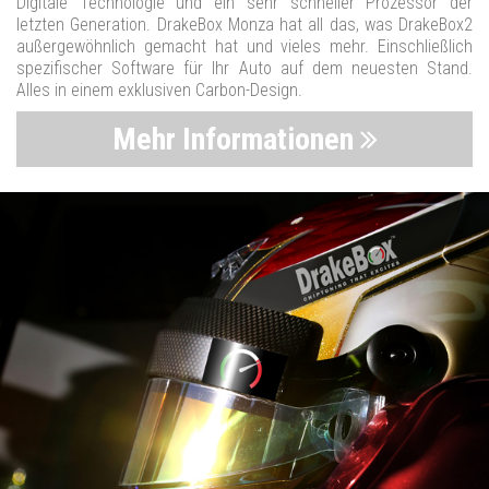
Digitale Technologie und ein sehr schneller Prozessor der
letzten Generation. DrakeBox Monza hat all das, was DrakeBox2
außergewöhnlich gemacht hat und vieles mehr. Einschließlich
spezifischer Software für Ihr Auto auf dem neuesten Stand.
Alles in einem exklusiven Carbon-Design.
Mehr Informationen