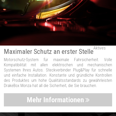
Aktives
Maximaler Schutz an erster Stelle
Motorschutz-System für maximale Fahrsicherheit. Volle
Kompatibilität mit allen elektrischen und mechanischen
Systemen Ihres Autos. Steckverbinder Plug&Play für schnelle
und einfache Installation. Konstante und gründliche Kontrollen
des Produktes um hohe Qualitätsstandards zu gewährleisten
DrakeBox Monza hat all die Sicherheit, die Sie brauchen.
Mehr Informationen